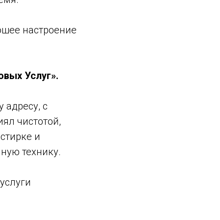
рошее настроение
овых Услуг».
 адресу, с
ял чистотой,
 стирке и
нную технику.
 услуги