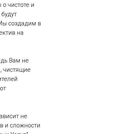
 о чистоте и
 будут
 Мы создадим в
ектив на
едь Вам не
, чистящие
ителей
ют
ависит не
ов и сложности