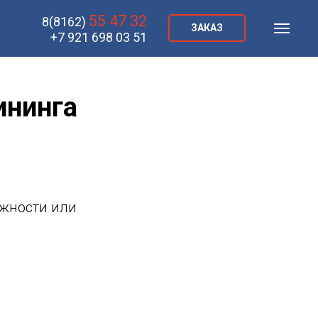
55 47 32
8
(8162)
ЗАКАЗ
+7 921 698 03 51
ининга
ожности или