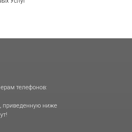
вых Услуг"
мерам телефонов:
у, приведенную ниже
ут!