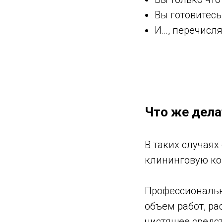
Вы готовитесь
И…, перечисля
Что же дела
В таких случая
клининговую к
Профессиональн
объем работ, ра
чистящее средст