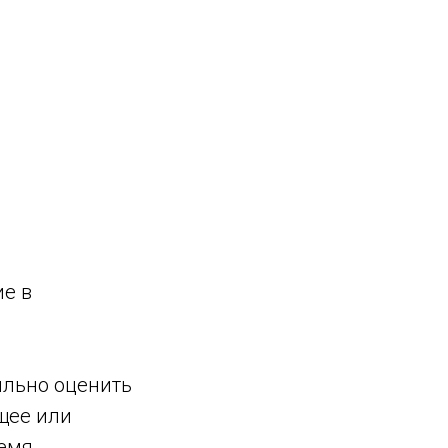
е в
ильно оценить
щее или
емя.