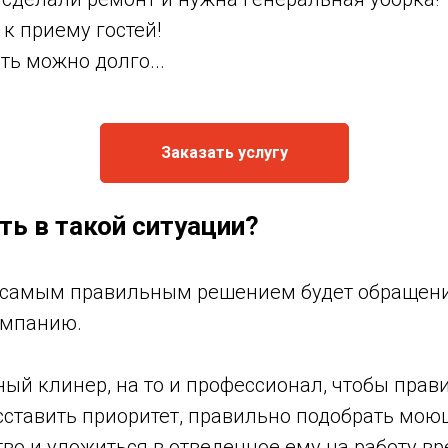
 к приему гостей!
ть можно долго...
Заказать услугу
ть в такой ситуации?
х самым правильным решением будет обращени
омпанию.
ый клинер, на то и профессионал, чтобы прав
сставить приоритет, правильно подобрать мою
во и уложиться в отведенное ему на работу вр